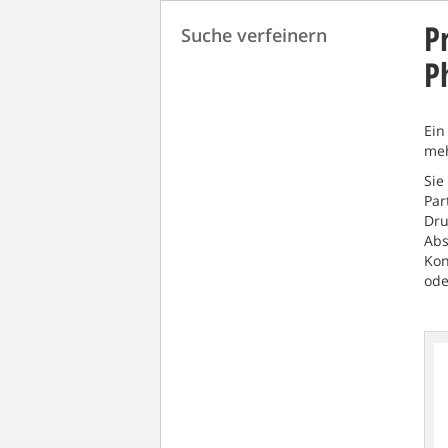
P
Suche verfeinern
P
Ein
meh
Sie
Par
Dru
Abs
Kon
ode