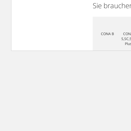
Sie brauche
CONA B
CON
S,SC,
Plu