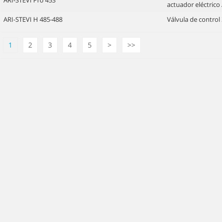
ARI-STEVI Pro 453
actuador eléctric
ARI-STEVI H 485-488
Válvula de control 
1
2
3
4
5
>
>>