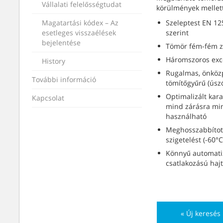
Vállalati felelősségtudat
körülmények mellett
Magatartási kódex – Az
Szeleptest EN 12
esetleges visszaélések
szerint
bejelentése
Tömör fém-fém z
Háromszoros exce
History
Rugalmas, önközp
További információ
tömítőgyűrű (úsz
Optimalizált kar
Kapcsolat
mind zárásra mi
használható
Meghosszabbítot
szigetelést (-60°C
Könnyű automatiz
csatlakozású haj
« Új keresés