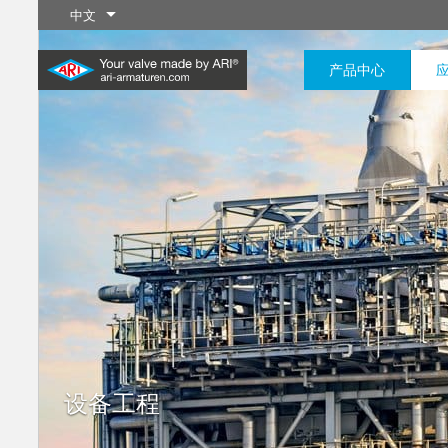
中文
产品中心
工业制程
最新产品
控制
化学工程
截断
20,000种产品可灵活应用于工
200,000种型号可应用于化学
业应用系统
工程领域，产品解决方案可满
了解更多
了解更多
了解更多
足您个性化的定制需求
了解更多
了解更多
设备工程