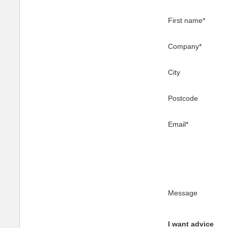
First name
*
Company
*
City
Postcode
Email
*
Message
I want advice