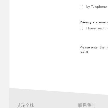
by Telephone
Privacy statemen
I have read t
Please enter the ri
result
艾瑞全球
联系我们