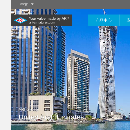
中文
产品中心
工业制程
最新产品
控制
化学工程
截断
20,000种产品可灵活应用于工
200,000种型号可应用于化学
业应用系统
工程领域，产品解决方案可满
了解更多
了解更多
了解更多
足您个性化的定制需求
ARI Group
了解更多
了解更多
United Arab Emirates