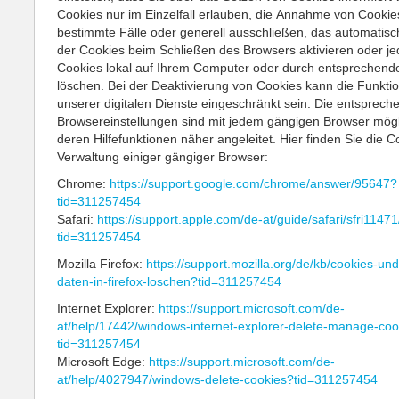
Cookies nur im Einzelfall erlauben, die Annahme von Cookies
bestimmte Fälle oder generell ausschließen, das automatis
der Cookies beim Schließen des Browsers aktivieren oder je
Cookies lokal auf Ihrem Computer oder durch entsprechend
löschen. Bei der Deaktivierung von Cookies kann die Funktion
unserer digitalen Dienste eingeschränkt sein. Die entsprec
Browsereinstellungen sind mit jedem gängigen Browser mögl
deren Hilfefunktionen näher angeleitet. Hier finden Sie die C
Verwaltung einiger gängiger Browser:
Chrome:
https://support.google.com/chrome/answer/95647?
tid=311257454
Safari:
https://support.apple.com/de-at/guide/safari/sfri1147
tid=311257454
Mozilla Firefox:
https://support.mozilla.org/de/kb/cookies-un
daten-in-firefox-loschen?tid=311257454
Internet Explorer:
https://support.microsoft.com/de-
at/help/17442/windows-internet-explorer-delete-manage-coo
tid=311257454
Microsoft Edge:
https://support.microsoft.com/de-
at/help/4027947/windows-delete-cookies?tid=311257454