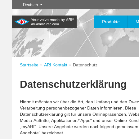
Deutsch
Produkte
M
Startseite
ARI Kontakt
Datenschutz
Digital Services
Berufseinstieg & Karriere
Industrie
Neuheiten
Downloads
Regeln
Ausbildung & Studium
Chemie
Absperren
myARI
Hier geht’s zu Ihrem
20.000 Produkte für die
Informationen und
Deine Möglichkeiten bei ARI
200.000 Varianten für die
Ihr moder
Datenschutzerklärung
Traumjob
Industrie – Ihr System für den
Daten für Sie
Chemie – Ihre individuell
und Infor
Mehr erfahren
Mehr erfahren
Mehr erfahre
variablen Industrie-Einsatz
aufeinander abgestimmten
Produktlösungen
Hiermit möchten wir über die Art, den Umfang und den Zwec
Verarbeitung personenbezogener Daten informieren. Diese
Mehr erfahren
Mehr erfahren
Mehr erfahren
Mehr erfahren
Mehr 
Datenschutzerklärung gilt für unsere Onlinepräsenzen, Webse
Mehr erfahren
Mehr erfahren
Media-Auftritte, Applikationen/“Apps“ und unser Online-Kund
„myARI“. Unsere Angebote werden nachfolgend gemeinsam al
Angebote“ bezeichnet.