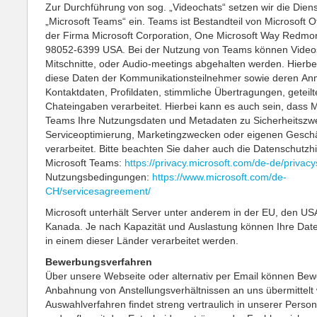
Zur Durchführung von sog. „Videochats“ setzen wir die Dien
„Microsoft Teams“ ein. Teams ist Bestandteil von Microsoft O
der Firma Microsoft Corporation, One Microsoft Way Redm
98052-6399 USA. Bei der Nutzung von Teams können Videos
Mitschnitte, oder Audio-meetings abgehalten werden. Hierb
diese Daten der Kommunikationsteilnehmer sowie deren An
Kontaktdaten, Profildaten, stimmliche Übertragungen, geteilt
Chateingaben verarbeitet. Hierbei kann es auch sein, dass M
Teams Ihre Nutzungsdaten und Metadaten zu Sicherheitszw
Serviceoptimierung, Marketingzwecken oder eigenen Gesch
verarbeitet. Bitte beachten Sie daher auch die Datenschutzh
Microsoft Teams:
https://privacy.microsoft.com/de-de/privac
Nutzungsbedingungen:
https://www.microsoft.com/de-
CH/servicesagreement/
Microsoft unterhält Server unter anderem in der EU, den US
Kanada. Je nach Kapazität und Auslastung können Ihre Dat
in einem dieser Länder verarbeitet werden.
Bewerbungsverfahren
Über unsere Webseite oder alternativ per Email können Be
Anbahnung von Anstellungsverhältnissen an uns übermittelt
Auswahlverfahren findet streng vertraulich in unserer Person