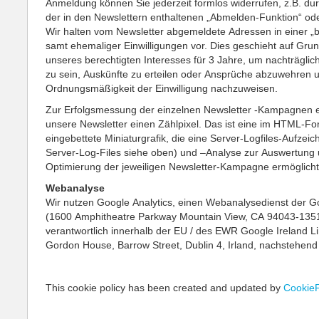
Anmeldung können Sie jederzeit formlos widerrufen, z.B. du
der in den Newslettern enthaltenen „Abmelden-Funktion“ ode
Wir halten vom Newsletter abgemeldete Adressen in einer „b
samt ehemaliger Einwilligungen vor. Dies geschieht auf Gru
unseres berechtigten Interesses für 3 Jahre, um nachträglic
zu sein, Auskünfte zu erteilen oder Ansprüche abzuwehren 
Ordnungsmäßigkeit der Einwilligung nachzuweisen.
Zur Erfolgsmessung der einzelnen Newsletter -Kampagnen e
unsere Newsletter einen Zählpixel. Das ist eine im HTML-Fo
eingebettete Miniaturgrafik, die eine Server-Logfiles-Aufzei
Server-Log-Files siehe oben) und –Analyse zur Auswertung
Optimierung der jeweiligen Newsletter-Kampagne ermöglicht
Webanalyse
Wir nutzen Google Analytics, einen Webanalysedienst der Go
(1600 Amphitheatre Parkway Mountain View, CA 94043-135
verantwortlich innerhalb der EU / des EWR Google Ireland Li
Gordon House, Barrow Street, Dublin 4, Irland, nachstehend
This cookie policy has been created and updated by
CookieF