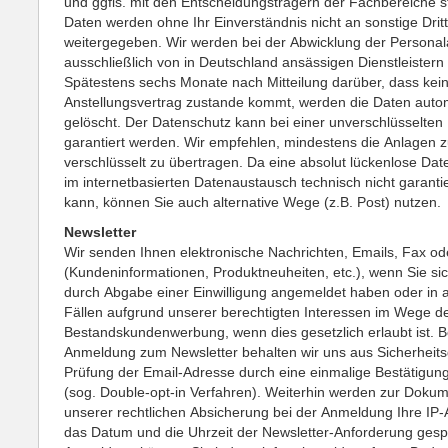
und ggfls. mit den Entscheidungsträgern der Fachbereiche st
Daten werden ohne Ihr Einverständnis nicht an sonstige Drit
weitergegeben. Wir werden bei der Abwicklung der Persona
ausschließlich von in Deutschland ansässigen Dienstleistern 
Spätestens sechs Monate nach Mitteilung darüber, dass kei
Anstellungsvertrag zustande kommt, werden die Daten auto
gelöscht. Der Datenschutz kann bei einer unverschlüsselten 
garantiert werden. Wir empfehlen, mindestens die Anlagen z
verschlüsselt zu übertragen. Da eine absolut lückenlose Dat
im internetbasierten Datenaustausch technisch nicht garanti
kann, können Sie auch alternative Wege (z.B. Post) nutzen.
Newsletter
Wir senden Ihnen elektronische Nachrichten, Emails, Fax od
(Kundeninformationen, Produktneuheiten, etc.), wenn Sie sic
durch Abgabe einer Einwilligung angemeldet haben oder in 
Fällen aufgrund unserer berechtigten Interessen im Wege d
Bestandskundenwerbung, wenn dies gesetzlich erlaubt ist. B
Anmeldung zum Newsletter behalten wir uns aus Sicherheit
Prüfung der Email-Adresse durch eine einmalige Bestätigung
(sog. Double-opt-in Verfahren). Weiterhin werden zur Doku
unserer rechtlichen Absicherung bei der Anmeldung Ihre IP
das Datum und die Uhrzeit der Newsletter-Anforderung gespe