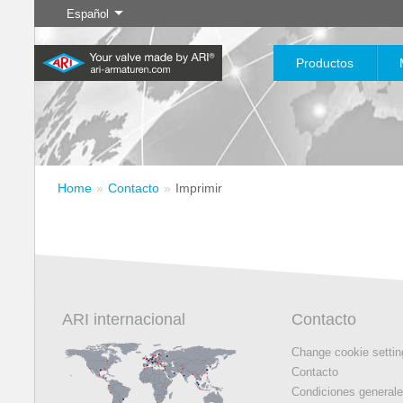
Español
Productos
Home
Contacto
Imprimir
Industria
Nuevos
Control
Industria química
Aislamient
Servi
productos
20.000 productos para la
200.000 variantes para
industria: su sistema flexible
productos químicos:
para aplicaciones industriales
soluciones de productos
Saber más
Saber más
Saber más
adaptadas a sus
necesidades individuales
ARI internacional
Contacto
Saber más
Saber más
Change cookie setti
Contacto
Condiciones general