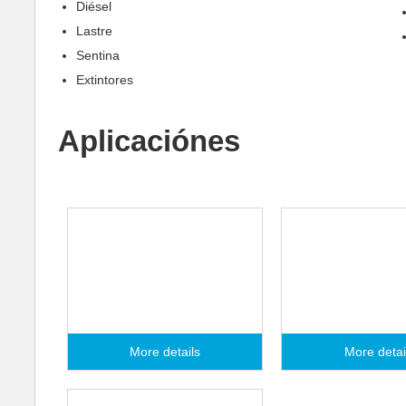
Diésel
Lastre
Sentina
Extintores
Aplicaciónes
Sistemas de agua
Sistemas de 
de refrigeración
de lastre
More details
More detai