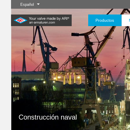
Español
Productos
Industria
Nuevos
Control
Industria química
Aislamient
Servi
productos
20.000 productos para la
200.000 variantes para
industria: su sistema flexible
productos químicos:
para aplicaciones industriales
soluciones de productos
Saber más
Saber más
Saber más
adaptadas a sus
necesidades individuales
Saber más
Saber más
Construcción naval