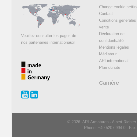
Change cookie setti
Contact
Conditions générales
vente
Déclaration de
Veuillez consulter les pages de
confidentialité
nos partenaires internationaux!
Mentions légales
Médiateur
ARI international
Plan du site
Carrière
© 2026 ARI-Armaturen · Albert Richte
Phone: +49 5207 994-0 · Fax: