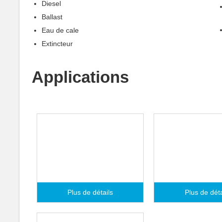
Diesel
Ballast
Eau de cale
Extincteur
Applications
Systèmes d’eau de
Systèmes à e
refroidissement
ballast
Plus de détails
Plus de déta