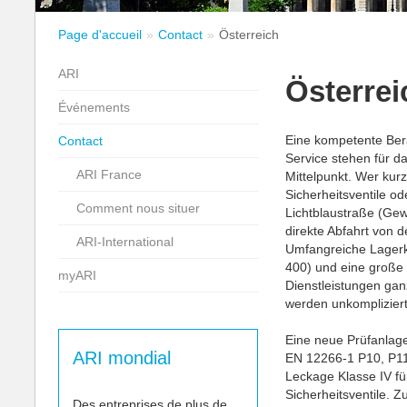
Page d'accueil
Contact
Österreich
ARI
Österrei
Événements
Eine kompetente Bera
Contact
Service stehen für 
ARI France
Mittelpunkt. Wer kurz
Sicherheitsventile od
Comment nous situer
Lichtblaustraße (Gew
direkte Abfahrt von d
ARI-International
Umfangreiche Lagerk
400) und eine große
myARI
Dienstleistungen ga
werden unkompliziert
Eine neue Prüfanlag
ARI mondial
EN 12266-1 P10, P1
Leckage Klasse IV fü
Sicherheitsventile. 
Des entreprises de plus de