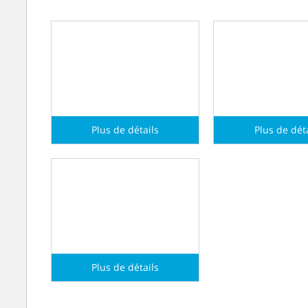
Chauffage
Climatisation
froide
Plus de détails
Plus de dét
Eau chaude et
Vapeur
Plus de détails