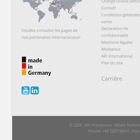
Change cookie setti
Contact
Conditions générale
vente
Déclaration de
Veuillez consulter les pages de
confidentialité
nos partenaires internationaux!
Mentions légales
Médiateur
ARI international
Plan du site
Carrière
© 2026 ARI-Armaturen · Albert Richte
Phone: +49 5207 994-0 · Fax: