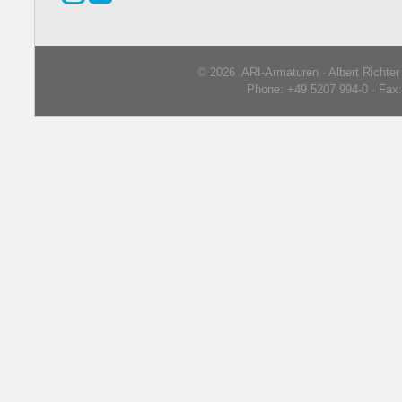
© 2026 ARI-Armaturen · Albert Richte
Phone: +49 5207 994-0 · Fax: