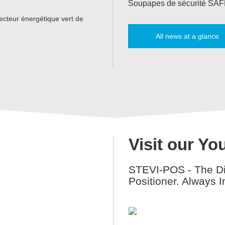
Soupapes de sécurité SAFE
cteur énergétique vert de
All news at a glance
Visit our Y
STEVI-POS - The Di
Positioner. Always I