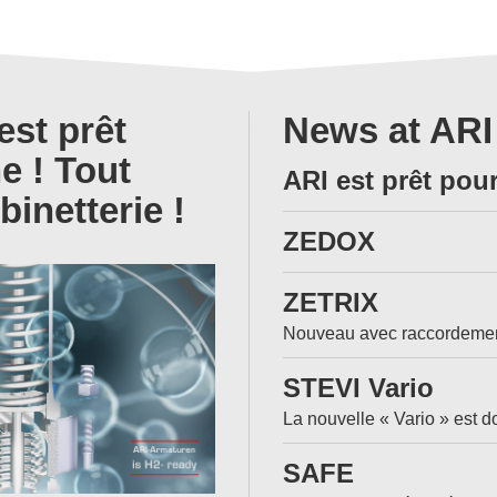
st prêt
News at ARI
e ! Tout
ARI est prêt pou
inetterie !
ZEDOX
ZETRIX
Nouveau avec raccordement
STEVI Vario
La nouvelle « Vario » est do
SAFE