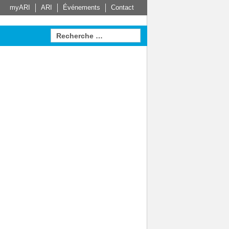
myARI
ARI
Événements
Contact
vale
Actionneur
Techniques des
Système
bâtiments
e disposition
se sur
eau –
Plus d'information
Leader dans le secteur des
Plus d'information
récié
techniques des bâtiments –
la
Votre système de génie
e
climatique sur mesure
ion
Plus d'information