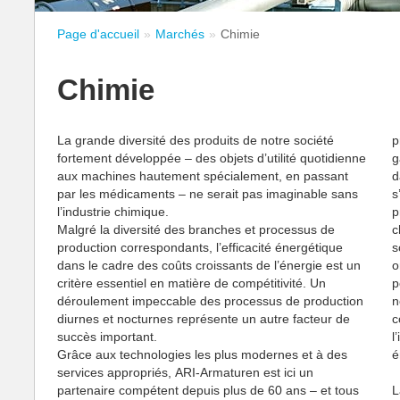
Page d'accueil
Marchés
Chimie
Chimie
La grande diversité des produits de notre société
p
fortement développée – des objets d’utilité quotidienne
g
aux machines hautement spécialement, en passant
d
par les médicaments – ne serait pas imaginable sans
s
l’industrie chimique.
p
Malgré la diversité des branches et processus de
c
production correspondants, l’efficacité énergétique
s
dans le cadre des coûts croissants de l’énergie est un
o
critère essentiel en matière de compétitivité. Un
p
déroulement impeccable des processus de production
n
diurnes et nocturnes représente un autre facteur de
c
succès important.
l
Grâce aux technologies les plus modernes et à des
é
services appropriés, ARI-Armaturen est ici un
partenaire compétent depuis plus de 60 ans – et tous
L