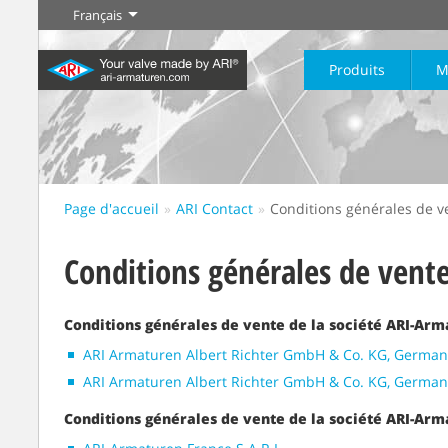
Français
Produits
M
Page d'accueil
ARI Contact
Conditions générales de v
Industrie
Nouveautés
Régulation
Chimie
Digital Service
Sectionneme
20 000 produits pour
Conditions générales de vent
200 000 variantes pour la
Votre partenaire de serv
l’industrie – Des systèmes
chimie – Des solutions
Plus d'information
Plus d'information
Plus d'informati
pour les applications
parfaitement coordonnées
industrielles les plus
en fonction de vos besoins
Conditions générales de vente de la société ARI-Ar
variées
individuels
Plus d'information
ARI Armaturen Albert Richter GmbH & Co. KG, Germany
ARI Armaturen Albert Richter GmbH & Co. KG, German
Conditions générales de vente de la société ARI-Arm
Plus d'information
Plus d'information