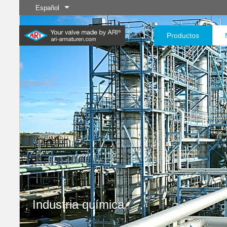
Español
Productos
Industria
Nuevos
Control
Industria química
Aislamient
Servi
productos
20.000 productos para la
200.000 variantes para
industria: su sistema flexible
productos químicos:
para aplicaciones industriales
soluciones de productos
Saber más
Saber más
Saber más
adaptadas a sus
necesidades individuales
Saber más
Saber más
Industria química