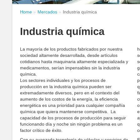
Home
Mercados
Industria química
Industria química
La mayoría de los productos fabricados por nuestra
h
sociedad altamente desarrollada, desde artículos
s
cotidianos hasta maquinaria altamente especializada y
s
medicamentos, serían impensables sin la industria
g
química.
c
Los sectores individuales y los procesos de
p
producción en la industria química pueden ser
q
extremadamente diversos, pero en el contexto del
f
aumento de los costos de la energía, la eficiencia
c
energética es una prioridad para cualquier compañía
o
química que quiera mantenerse competitiva. La
e
capacidad de los procesos de producción para seguir
a
funcionando día y noche sin ningún problema es un
q
factor crítico de éxito.
c
Con su avanzada tecnología de válvulas y servicios de
E