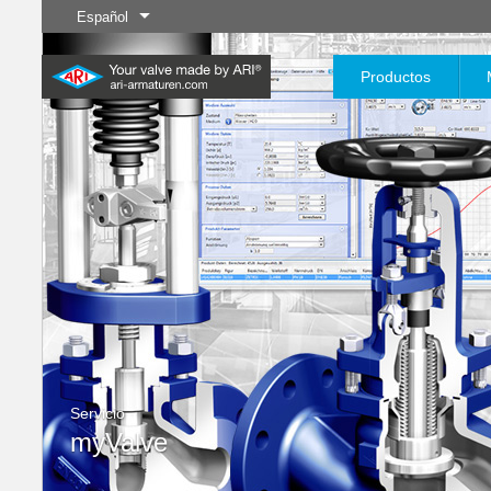
Español
Productos
Industria
Nuevos
Control
Industria química
Aislamient
Servi
productos
20.000 productos para la
200.000 variantes para
industria: su sistema flexible
productos químicos:
para aplicaciones industriales
soluciones de productos
Saber más
Saber más
Saber más
adaptadas a sus
necesidades individuales
Servicio
Saber más
Saber más
myValve