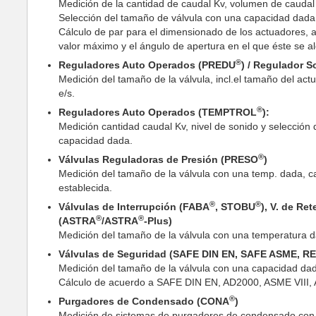
Medición de la cantidad de caudal Kv, volumen de caudal 
Selección del tamaño de válvula con una capacidad dada;
Cálculo de par para el dimensionado de los actuadores, 
valor máximo y el ángulo de apertura en el que éste se a
®
Reguladores Auto Operados (PREDU
) / Regulador 
Medición del tamaño de la válvula, incl.el tamaño del ac
e/s.
®
Reguladores Auto Operados (TEMPTROL
):
Medición cantidad caudal Kv, nivel de sonido y selección 
capacidad dada.
®
Válvulas Reguladoras de Presión (PRESO
)
Medición del tamaño de la válvula con una temp. dada, ca
establecida.
®
®
Válvulas de Interrupción (FABA
, STOBU
), V. de R
®
®
(ASTRA
/ASTRA
-Plus)
Medición del tamaño de la válvula con una temperatura da
Válvulas de Seguridad (SAFE DIN EN, SAFE ASME, RE
Medición del tamaño de la válvula con una capacidad dad
Cálculo de acuerdo a SAFE DIN EN, AD2000, ASME VIII, 
®
Purgadores de Condensado (CONA
)
Medición de sistemas de purgadores de condensado con