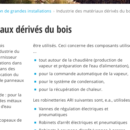
n de grandes installations
Industrie des matériaux dérivés du b
aux dérivés du bois
ois
être utilisés. Ceci concerne des composants utilis
dustrie du
...
urnisseur
tout autour de la chaudière (production de
lations dans
vapeur et préparation de l’eau d’alimentation),
dans des
pour la commande automatique de la vapeur,
ication du
n de panneaux
pour le système de condensation,
pour la récupération de chaleur.
e : pour la
Les robinetteries ARI suivantes sont, e.a., utilisées
 des métaux
 d’eau
Vannes de régulation électriques et
pneumatiques
 copeaux de
Robinets d’arrêt électriques et pneumatiques