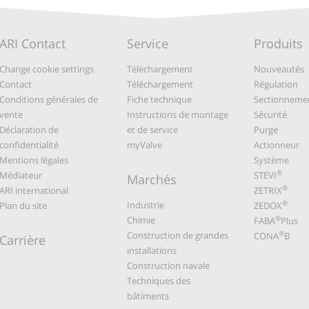
ARI Contact
Service
Produits
Change cookie settings
Téléchargement
Nouveautés
Contact
Téléchargement
Régulation
Conditions générales de
Fiche technique
Sectionneme
vente
Instructions de montage
Sécurité
Déclaration de
et de service
Purge
confidentialité
myValve
Actionneur
Mentions légales
Système
®
Médiateur
STEVI
Marchés
®
ARI international
ZETRIX
Industrie
®
Plan du site
ZEDOX
Chimie
®
FABA
Plus
Construction de grandes
®
CONA
B
Carrière
installations
Construction navale
Techniques des
bâtiments