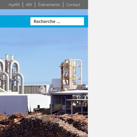
myARI
ARI
Événements
Contact
avale
Actionneur
Techniques des
Système
bâtiments
otre disposition
ise sur
teau –
Leader dans le secteur des
Plus d'information
Plus d'information
pprécié
techniques des bâtiments –
e la
Votre système de génie
le
climatique sur mesure
tion
Plus d'information