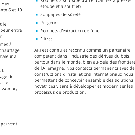
Robinets à soupape d’arrêt (vannes à presse-
n des
étoupe et à soufflet)
nte 6 et 10
Soupapes de sûreté
Purgeurs
t le
apeur entre
Robinets d’extraction de fond
r
Filtres
èmes à
ARI est connu et reconnu comme un partenaire
 chauffage
compétent dans l’industrie des dérivés du bois,
haleur à
partout dans le monde, bien au-delà des frontièr
de l’Allemagne. Nos contacts permanents avec de
 la
constructions d’installations internationaux nous
fage des
permettent de concevoir ensemble des solutions
r le
novatrices visant à développer et moderniser les
a vapeur,
processus de production.
I peuvent